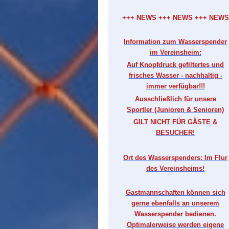
+++ NEWS +++ NEWS +++ NEWS
Information zum Wasserspender
im Vereinsheim:
Auf Knopfdruck gefiltertes und
frisches Wasser - nachhaltig -
immer verfügbar!!!
Ausschließlich für unsere
Sportler (Junioren & Senioren)
GILT NICHT FÜR GÄSTE &
BESUCHER!
Ort des Wasserspenders: Im Flur
des Vereinsheims!
Gastmannschaften können sich
gerne ebenfalls an unserem
Wasserspender bedienen.
Optimalerweise werden eigene