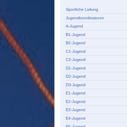
Sportliche Leitung
Jugendkoordinatoren
A-Jugend
B1-Jugend
B2-Jugend
C1-Jugend
C2-Jugend
D1-Jugend
D2-Jugend
D3-Jugend
E1-Jugend
E2-Jugend
E3-Jugend
E4-Jugend
E5-Jugend