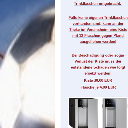
Trinkflaschen mitgebracht.
Falls keine eigenen Trinkflaschen
vorhanden sind, kann an der
Theke im Vereinsheim eine Kiste
mit 12 Flaschen gegen Pfand
ausgeliehen werden!
Bei Beschädigung oder sogar
Verlust der Kiste muss der
entstandene Schaden wie folgt
ersetzt werden:
Kiste 30,00 EUR
Flasche je 4,00 EUR