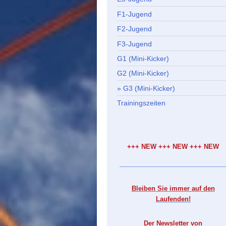
F1-Jugend
F2-Jugend
F3-Jugend
G1 (Mini-Kicker)
G2 (Mini-Kicker)
G3 (Mini-Kicker)
Trainingszeiten
+++ NEW +++ NEW +++ NEW
Bleiben Sie immer auf den
Laufenden!
Der Newsletter von